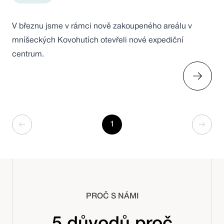
V březnu jsme v rámci nově zakoupeného areálu v
mníšeckých Kovohutích otevřeli nové expediční
centrum.
1
PROČ S NÁMI