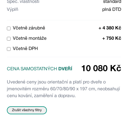
Spec. vlastnosti
standard
Výplň
plná DTD
Včetně zárubně
+
4 380
Kč
Včetně montáže
+
750
Kč
Včetně DPH
10 080
Kč
CENA SAMOSTATNÝCH
DVEŘÍ
Uvedené ceny jsou orientační a platí pro dveře o
jmenovitém rozměru 60/70/80/90 x 197 cm, neobsahují
cenu kování, zaměření a dopravu.
Zrušit všechny filtry