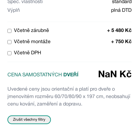
Spec. vlastnosti
standard
Výplň
plná DTD
Včetně zárubně
+
5 480
Kč
Včetně montáže
+
750
Kč
Včetně DPH
NaN
Kč
CENA SAMOSTATNÝCH
DVEŘÍ
Uvedené ceny jsou orientační a platí pro dveře o
jmenovitém rozměru 60/70/80/90 x 197 cm, neobsahují
cenu kování, zaměření a dopravu.
Zrušit všechny filtry