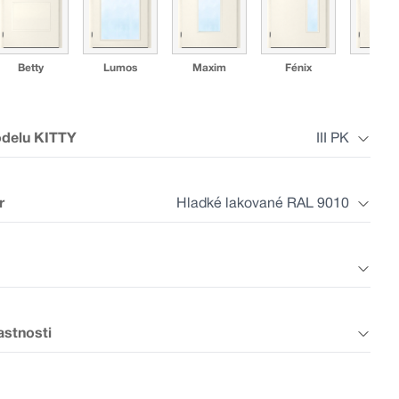
Betty
Lumos
Maxim
Fénix
Mad
odelu KITTY
III PK
r
Hladké lakované RAL 9010
I GZ2
I GZ3
I GZ4
I GZ5
I GZ
astnosti
Laminát šedý
Laminát plus
Laminát plus
Laminát aká