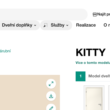
Najít p
Dveřní doplňky
Služby
Realizace
O 
KITTY
zárubní
Více o tomto model
1
Model dveř