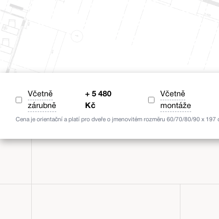
Včetně
+
5 480
Včetně
zárubně
Kč
montáže
Cena je orientační a platí pro dveře o jmenovitém rozměru 60/70/80/90 x 197