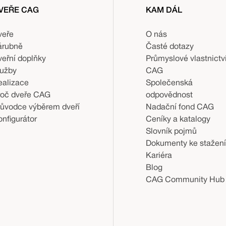
VEŘE CAG
KAM DÁL
veře
O nás
árubně
Časté dotazy
veřní doplňky
Průmyslové vlastnictv
lužby
CAG
ealizace
Společenská
roč dveře CAG
odpovědnost
růvodce výběrem dveří
Nadační fond CAG
nfigurátor
Ceníky a katalogy
Slovník pojmů
Dokumenty ke stažení
Kariéra
Blog
CAG Community Hub