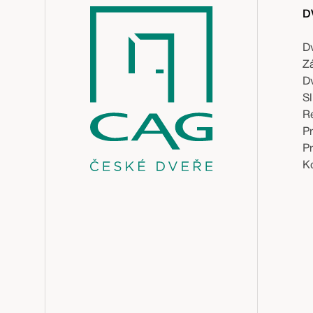
D
D
Z
D
S
R
P
P
Ko