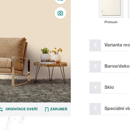
Primum
2
Varianta m
3
Barva/deko
4
Sklo
✓
I GZ1
5
Speciální vl
ORIENTACE DVEŘÍ
ZÁRUBEŇ
Laminát plus