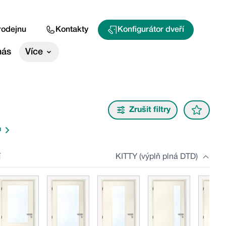
rodejnu
Kontakty
Konfigurátor dveří
nás
Více
Zrušit filtry
u
í
KITTY (výplň plná DTD)