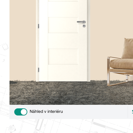
Náhled v interiéru
Use setting