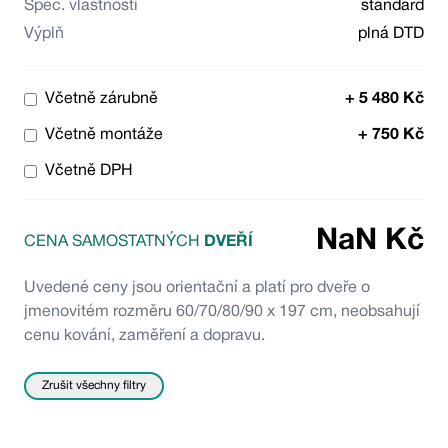
Spec. vlastnosti
standard
Výplň
plná DTD
Včetně zárubně
+
5 480
Kč
Včetně montáže
+
750
Kč
Včetně DPH
NaN
Kč
CENA SAMOSTATNÝCH
DVEŘÍ
Uvedené ceny jsou orientační a platí pro dveře o
jmenovitém rozměru 60/70/80/90 x 197 cm, neobsahují
cenu kování, zaměření a dopravu.
Zrušit všechny filtry