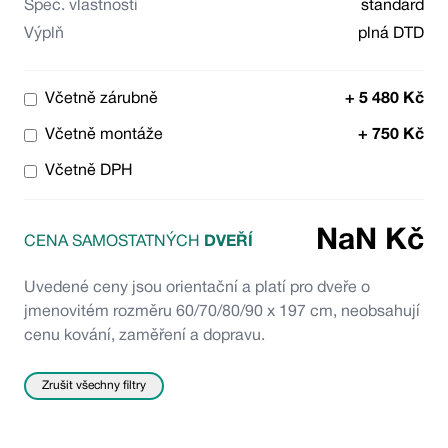
Spec. vlastnosti
standard
Výplň
plná DTD
Včetně zárubně
+
5 480
Kč
Včetně montáže
+
750
Kč
Včetně DPH
NaN
Kč
CENA SAMOSTATNÝCH
DVEŘÍ
Uvedené ceny jsou orientační a platí pro dveře o
jmenovitém rozměru 60/70/80/90 x 197 cm, neobsahují
cenu kování, zaměření a dopravu.
Zrušit všechny filtry