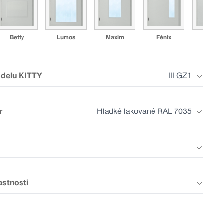
Betty
Lumos
Maxim
Fénix
Mad
odelu KITTY
III GZ1
r
Hladké lakované RAL 7035
I GZ2
I GZ3
I GZ4
I GZ5
I GZ
astnosti
Laminát šedý
Laminát plus
Laminát plus
Laminát aká