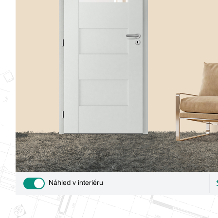
Náhled v interiéru
Use setting