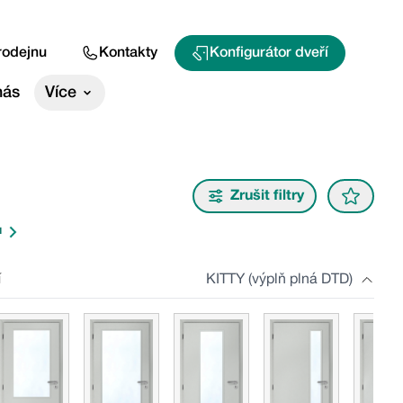
rodejnu
Kontakty
Konfigurátor dveří
nás
Více
Zrušit filtry
u
í
KITTY (výplň plná DTD)