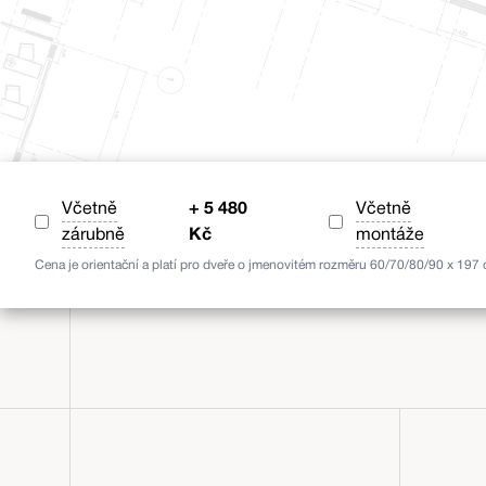
Včetně
+
5 480
Včetně
zárubně
Kč
montáže
Cena je orientační a platí pro dveře o jmenovitém rozměru 60/70/80/90 x 197