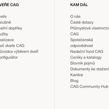
VEŘE CAG
KAM DÁL
veře
O nás
árubně
Časté dotazy
veřní doplňky
Průmyslové vlastnictv
lužby
CAG
ealizace
Společenská
roč dveře CAG
odpovědnost
růvodce výběrem dveří
Nadační fond CAG
nfigurátor
Ceníky a katalogy
Slovník pojmů
Dokumenty ke stažení
Kariéra
Blog
CAG Community Hub