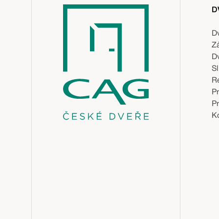
D
D
Z
D
S
R
P
P
Ko