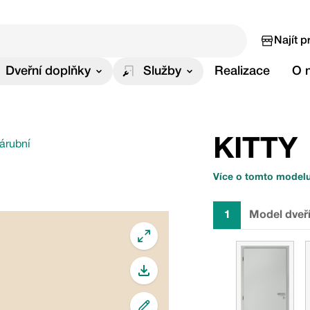
Najít p
Dveřní doplňky
Služby
Realizace
O 
KITTY
zárubní
Více o tomto model
1
Model dveř