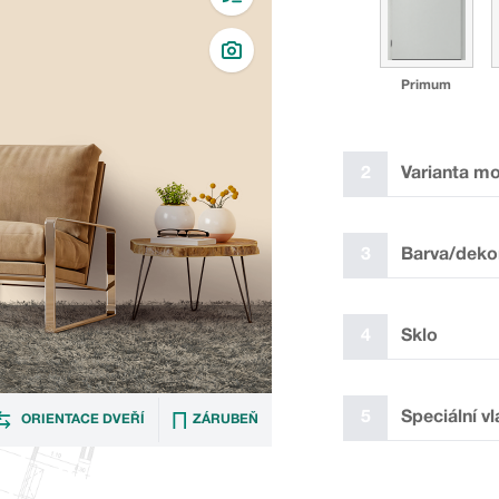
Primum
2
Varianta m
3
Barva/deko
4
Sklo
✓
I GZ1
5
Speciální vl
ORIENTACE DVEŘÍ
ZÁRUBEŇ
Laminát plus