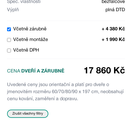
Spec. vlastnosti
bezfalcové
Výplň
plná DTD
Včetně zárubně
+
4 380
Kč
Včetně montáže
+
1 990
Kč
Včetně DPH
17 860
Kč
CENA
DVEŘÍ A ZÁRUBNĚ
Uvedené ceny jsou orientační a platí pro dveře o
jmenovitém rozměru 60/70/80/90 x 197 cm, neobsahují
cenu kování, zaměření a dopravu.
Zrušit všechny filtry