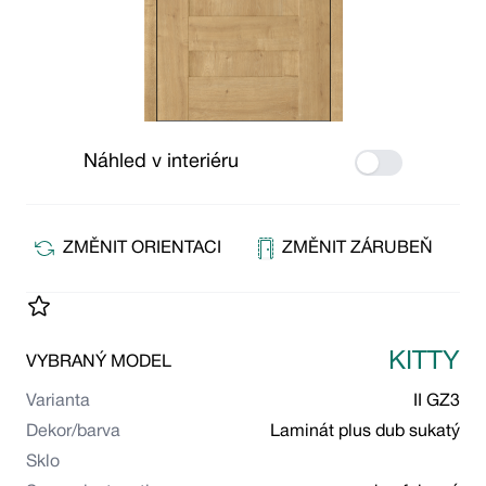
Náhled v interiéru
Use setting
ZMĚNIT ORIENTACI
ZMĚNIT ZÁRUBEŇ
KITTY
VYBRANÝ MODEL
Varianta
II GZ3
Dekor/barva
Laminát plus dub sukatý
Sklo