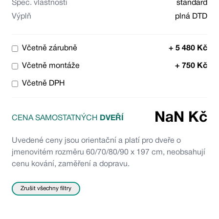
Spec. vlastnosti
standard
Výplň
plná DTD
Včetně zárubně
+
5 480
Kč
Včetně montáže
+
750
Kč
Včetně DPH
NaN
Kč
CENA SAMOSTATNÝCH
DVEŘÍ
Uvedené ceny jsou orientační a platí pro dveře o
jmenovitém rozměru 60/70/80/90 x 197 cm, neobsahují
cenu kování, zaměření a dopravu.
Zrušit všechny filtry