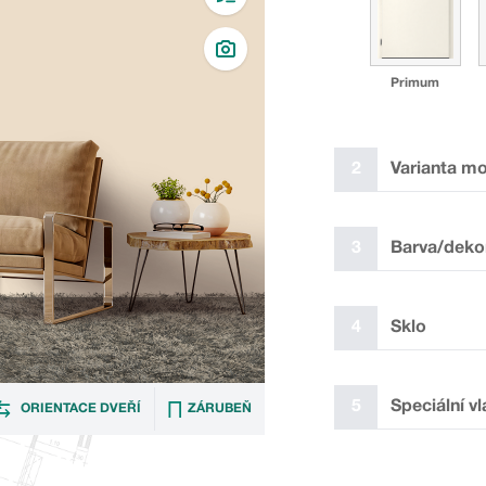
Primum
2
Varianta m
3
Barva/deko
4
Sklo
✓
I GZ1
5
Speciální vl
ORIENTACE DVEŘÍ
ZÁRUBEŇ
Laminát plus