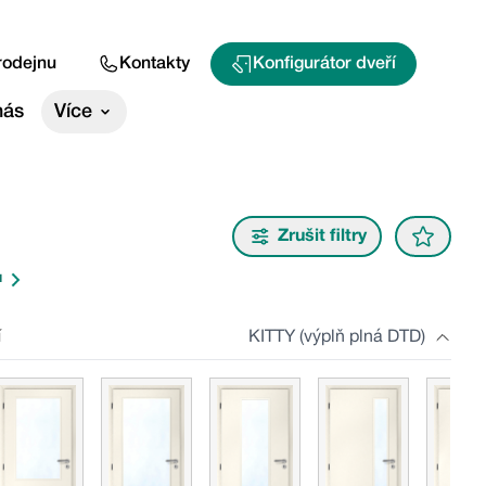
rodejnu
Kontakty
Konfigurátor dveří
nás
Více
Zrušit filtry
u
í
KITTY (výplň plná DTD)