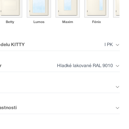
Betty
Lumos
Maxim
Fénix
Mad
odelu KITTY
I PK
r
Hladké lakované RAL 9010
I GZ2
I GZ3
I GZ4
I GZ5
I GZ
astnosti
Laminát šedý
Laminát plus
Laminát plus
Laminát aká