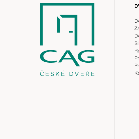
D
D
Z
D
S
R
P
P
Ko