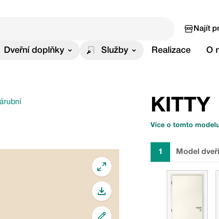
Najít p
Dveřní doplňky
Služby
Realizace
O 
KITTY
zárubní
Více o tomto model
1
Model dveř