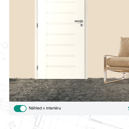
Náhled v interiéru
Use setting