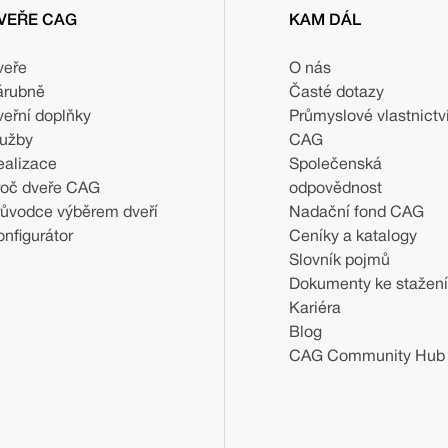
VEŘE CAG
KAM DÁL
veře
O nás
árubně
Časté dotazy
veřní doplňky
Průmyslové vlastnictv
lužby
CAG
ealizace
Společenská
roč dveře CAG
odpovědnost
růvodce výběrem dveří
Nadační fond CAG
nfigurátor
Ceníky a katalogy
Slovník pojmů
Dokumenty ke stažení
Kariéra
Blog
CAG Community Hub