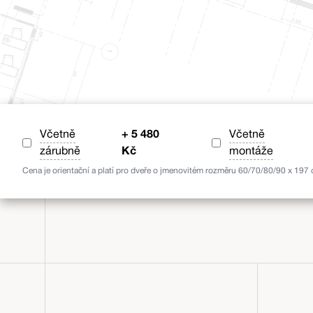
Včetně
+
5 480
Včetně
zárubně
Kč
montáže
Cena je orientační a platí pro dveře o jmenovitém rozměru 60/70/80/90 x 197