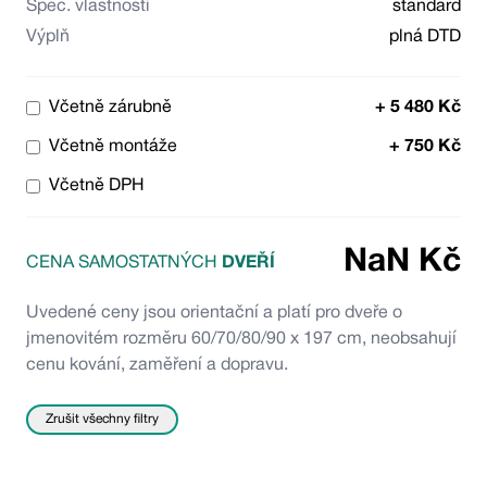
Spec. vlastnosti
standard
Výplň
plná DTD
Včetně zárubně
+
5 480
Kč
Včetně montáže
+
750
Kč
Včetně DPH
NaN
Kč
CENA SAMOSTATNÝCH
DVEŘÍ
Uvedené ceny jsou orientační a platí pro dveře o
jmenovitém rozměru 60/70/80/90 x 197 cm, neobsahují
cenu kování, zaměření a dopravu.
Zrušit všechny filtry