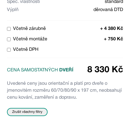
Spec. vlastnosti
standard
Výplň
děrovaná DTD
Včetně zárubně
+
4 380
Kč
Včetně montáže
+
750
Kč
Včetně DPH
8 330
Kč
CENA SAMOSTATNÝCH
DVEŘÍ
Uvedené ceny jsou orientační a platí pro dveře o
jmenovitém rozměru 60/70/80/90 x 197 cm, neobsahují
cenu kování, zaměření a dopravu.
Zrušit všechny filtry