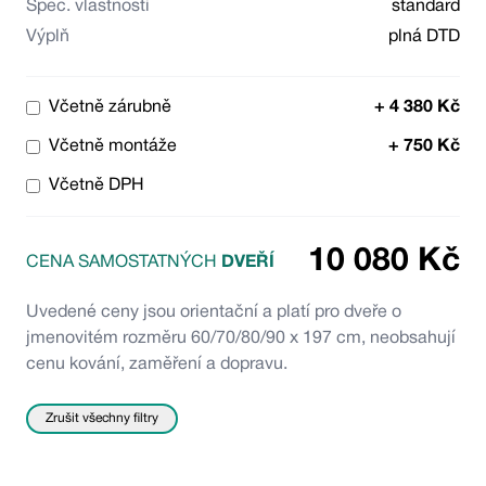
Spec. vlastnosti
standard
Výplň
plná DTD
Včetně zárubně
+
4 380
Kč
Včetně montáže
+
750
Kč
Včetně DPH
10 080
Kč
CENA SAMOSTATNÝCH
DVEŘÍ
Uvedené ceny jsou orientační a platí pro dveře o
jmenovitém rozměru 60/70/80/90 x 197 cm, neobsahují
cenu kování, zaměření a dopravu.
Zrušit všechny filtry