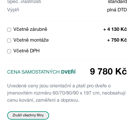
Spec. vlastnosti
standard
Výplň
plná DTD
Včetně zárubně
+
4 130
Kč
Včetně montáže
+
750
Kč
Včetně DPH
9 780
Kč
CENA SAMOSTATNÝCH
DVEŘÍ
Uvedené ceny jsou orientační a platí pro dveře o
jmenovitém rozměru 60/70/80/90 x 197 cm, neobsahují
cenu kování, zaměření a dopravu.
Zrušit všechny filtry