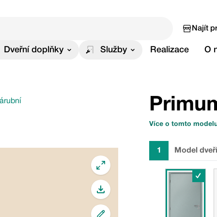
Najít p
Dveřní doplňky
Služby
Realizace
O 
Primu
zárubní
Více o tomto model
1
Model dveř
✓