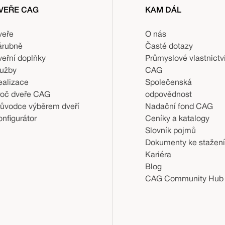
VEŘE CAG
KAM DÁL
veře
O nás
árubně
Časté dotazy
veřní doplňky
Průmyslové vlastnictv
lužby
CAG
ealizace
Společenská
roč dveře CAG
odpovědnost
růvodce výběrem dveří
Nadační fond CAG
nfigurátor
Ceníky a katalogy
Slovník pojmů
Dokumenty ke stažení
Kariéra
Blog
CAG Community Hub