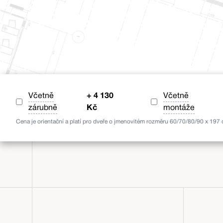
Včetně
+
4 130
Včetně
zárubně
Kč
montáže
Cena je orientační a platí pro dveře o jmenovitém rozměru 60/70/80/90 x 197