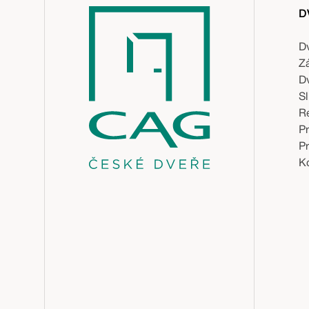
D
D
Z
D
S
R
P
P
Ko