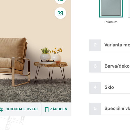
Primum
2
Varianta m
✓
3
Barva/deko
4
Sklo
P
5
Speciální vl
ORIENTACE DVEŘÍ
ZÁRUBEŇ
Laminát plus bílý