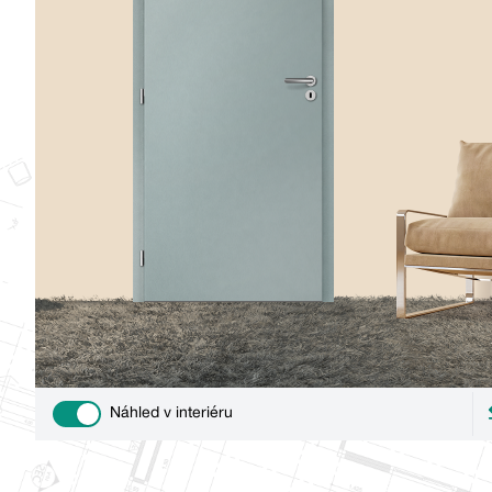
Náhled v interiéru
Use setting