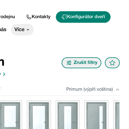
rodejnu
Kontakty
Konfigurátor dveří
nás
Více
m
Zrušit filtry
u
í
Primum (výplň voština)