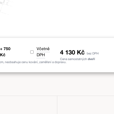
float čirý 4mm
samet
Stabil II
+
750
Včetně
4 130
Kč
bez
DPH
Kč
DPH
Cena samostatných
dveří
 cm, neobsahuje cenu kování, zaměření a dopravu.