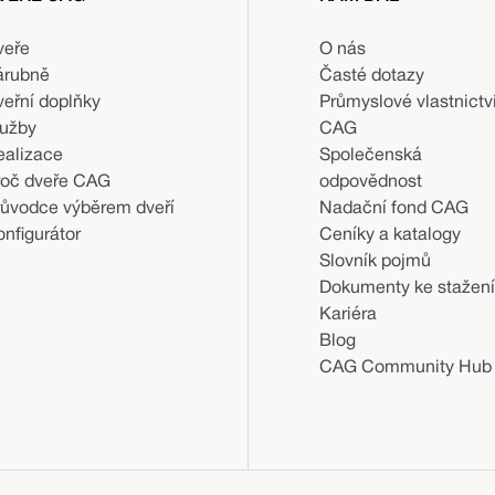
veře
O nás
árubně
Časté dotazy
veřní doplňky
Průmyslové vlastnictv
lužby
CAG
ealizace
Společenská
roč dveře CAG
odpovědnost
růvodce výběrem dveří
Nadační fond CAG
nfigurátor
Ceníky a katalogy
Slovník pojmů
Dokumenty ke stažení
Kariéra
Blog
CAG Community Hub