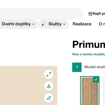
Najít p
Dveřní doplňky
Služby
Realizace
O 
Primu
Více o tomto model
1
Model dveř
✓