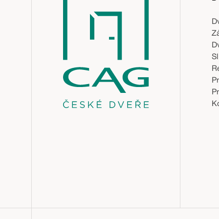
D
Z
D
S
R
P
P
Ko