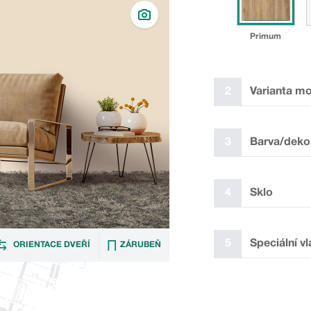
Primum
2
Varianta m
✓
3
Barva/deko
4
Sklo
P
5
Speciální vl
ORIENTACE DVEŘÍ
ZÁRUBEŇ
Laminát plus bílý
float čirý 4mm
samet