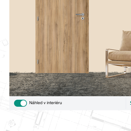
Náhled v interiéru
Use setting