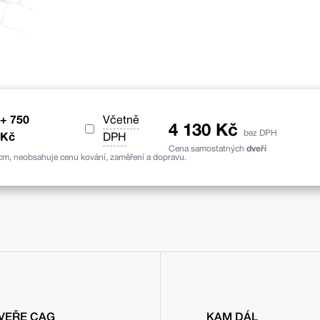
Stabil II
+
750
Včetně
4 130
Kč
bez
DPH
Kč
DPH
Cena samostatných
dveří
 cm, neobsahuje cenu kování, zaměření a dopravu.
VEŘE CAG
KAM DÁL