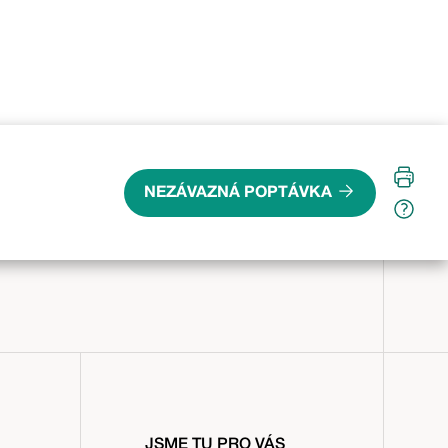
Bezpečnostní
Zvukotěsné
Protipožární
Kouřotěs
RC2
NEZÁVAZNÁ POPTÁVKA
JSME TU PRO VÁS