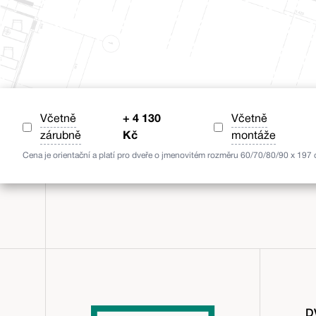
Včetně
+
4 130
Včetně
zárubně
Kč
montáže
Cena je orientační a platí pro dveře o jmenovitém rozměru 60/70/80/90 x 197
D