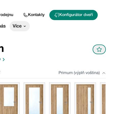
rodejnu
Kontakty
Konfigurátor dveří
nás
Více
m
u
í
Primum (výplň voština)