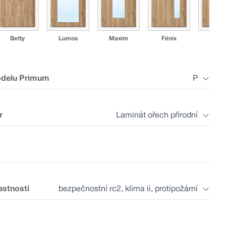
Betty
Lumos
Maxim
Fénix
Mad
odelu Primum
P
r
Laminát ořech přírodní
GZ
AZ
DZ
P1N
P1K
astnosti
bezpečnostní rc2, klima ii, protipožární
✓
✓
Laminát bílý
Laminát plus
Laminát šedý
Laminát pl