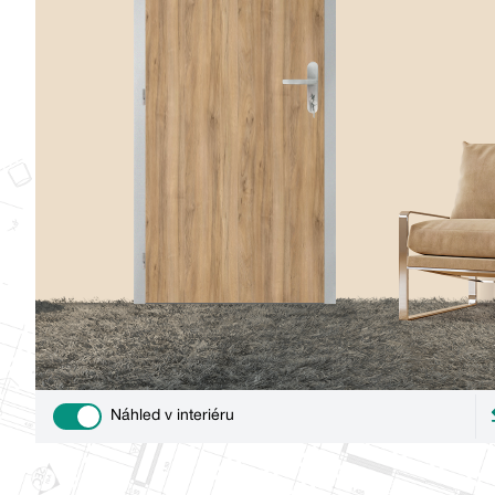
Náhled v interiéru
Use setting