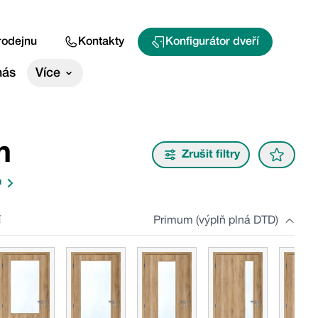
rodejnu
Kontakty
Konfigurátor dveří
nás
Více
m
Zrušit filtry
u
í
Primum (výplň plná DTD)