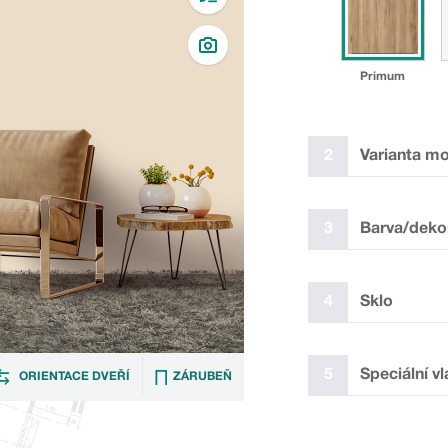
Primum
2
Varianta m
✓
3
Barva/deko
4
Sklo
P
5
Speciální vl
ORIENTACE DVEŘÍ
ZÁRUBEŇ
✓
Laminát plus bílý