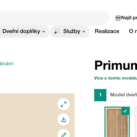
Najít p
Dveřní doplňky
Služby
Realizace
O 
Primu
zárubní
Více o tomto model
1
Model dveř
✓