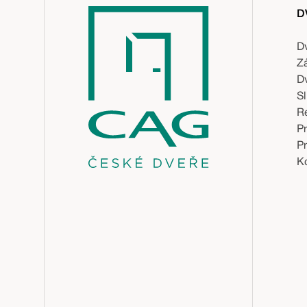
D
D
Z
D
S
R
P
P
Ko