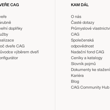
VEŘE CAG
KAM DÁL
veře
O nás
árubně
Časté dotazy
veřní doplňky
Průmyslové vlastnictv
lužby
CAG
ealizace
Společenská
roč dveře CAG
odpovědnost
růvodce výběrem dveří
Nadační fond CAG
nfigurátor
Ceníky a katalogy
Slovník pojmů
Dokumenty ke stažení
Kariéra
Blog
CAG Community Hub