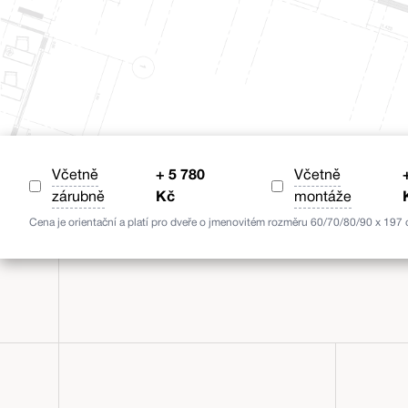
Včetně
+
5 780
Včetně
zárubně
Kč
montáže
Cena je orientační a platí pro dveře o jmenovitém rozměru 60/70/80/90 x 197