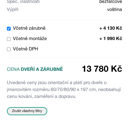
Spec. vlastnosti
bezfalcové
Výplň
voština
Včetně zárubně
+
4 130
Kč
Včetně montáže
+
1 990
Kč
Včetně DPH
13 780
Kč
CENA
DVEŘÍ A ZÁRUBNĚ
Uvedené ceny jsou orientační a platí pro dveře o
jmenovitém rozměru 60/70/80/90 x 197 cm, neobsahují
cenu kování, zaměření a dopravu.
Zrušit všechny filtry