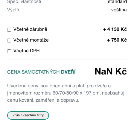
Spec. vlastnosti
standard
Výplň
voština
Včetně zárubně
+
4 130
Kč
Včetně montáže
+
750
Kč
Včetně DPH
NaN
Kč
CENA SAMOSTATNÝCH
DVEŘÍ
Uvedené ceny jsou orientační a platí pro dveře o
jmenovitém rozměru 60/70/80/90 x 197 cm, neobsahují
cenu kování, zaměření a dopravu.
Zrušit všechny filtry