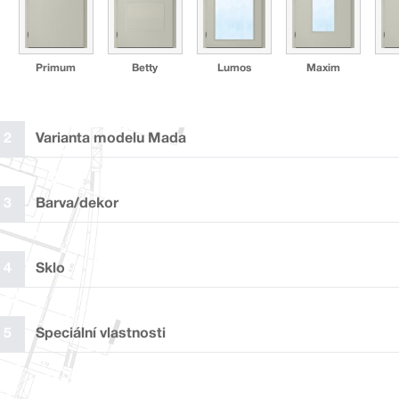
Primum
Betty
Lumos
Maxim
2
Varianta modelu Mada
✓
3
Barva/dekor
4
Sklo
F ZZ
F WZ
M ZZ
M WZ
5
Speciální vlastnosti
Laminát plus bílý
Laminát bílý
Laminát plus
Laminát 