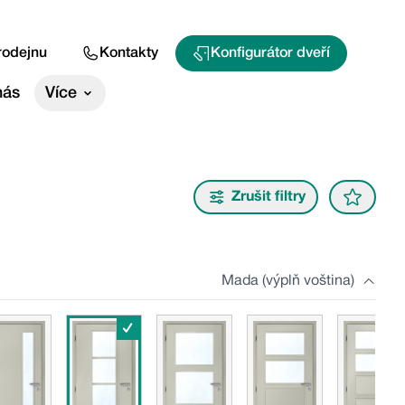
rodejnu
Kontakty
Konfigurátor dveří
nás
Více
Zrušit filtry
Mada (výplň voština)
✓