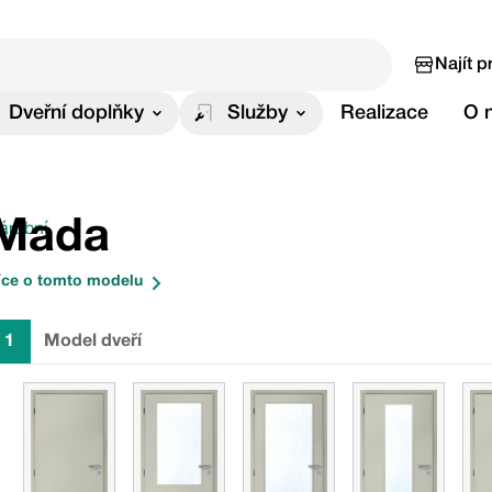
Najít p
Dveřní doplňky
Služby
Realizace
O 
Mada
zárubní
íce o tomto modelu
1
Model dveří