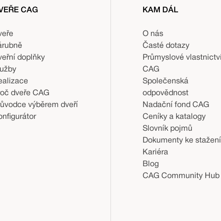
VEŘE CAG
KAM DÁL
veře
O nás
árubně
Časté dotazy
veřní doplňky
Průmyslové vlastnictv
lužby
CAG
ealizace
Společenská
roč dveře CAG
odpovědnost
růvodce výběrem dveří
Nadační fond CAG
nfigurátor
Ceníky a katalogy
Slovník pojmů
Dokumenty ke stažení
Kariéra
Blog
CAG Community Hub