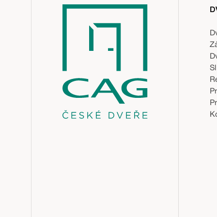
D
D
Z
D
S
R
P
P
Ko