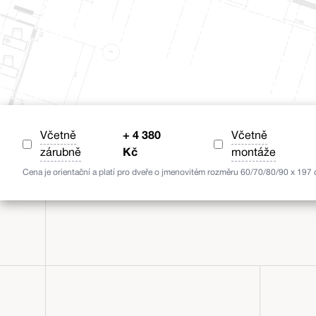
Včetně
+
4 380
Včetně
zárubně
Kč
montáže
Cena je orientační a platí pro dveře o jmenovitém rozměru 60/70/80/90 x 197