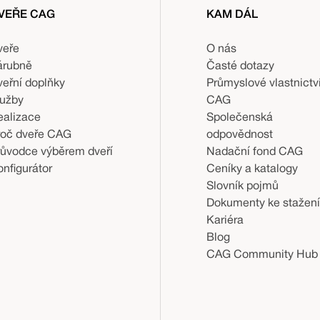
VEŘE CAG
KAM DÁL
veře
O nás
árubně
Časté dotazy
veřní doplňky
Průmyslové vlastnictv
lužby
CAG
ealizace
Společenská
roč dveře CAG
odpovědnost
růvodce výběrem dveří
Nadační fond CAG
nfigurátor
Ceníky a katalogy
Slovník pojmů
Dokumenty ke stažení
Kariéra
Blog
CAG Community Hub