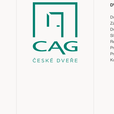
D
D
Z
D
S
R
P
P
Ko