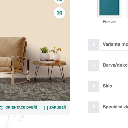
Primum
2
Varianta mo
3
Barva/deko
4
Sklo
L2
5
Speciální vl
ORIENTACE DVEŘÍ
ZÁRUBEŇ
Hladké lakované