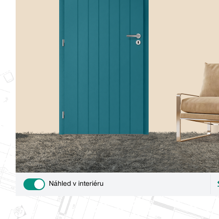
Náhled v interiéru
Use setting