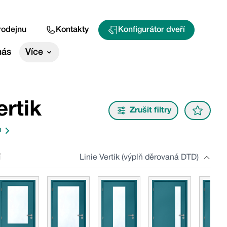
rodejnu
Kontakty
Konfigurátor dveří
nás
Více
ertik
Zrušit filtry
u
í
Linie Vertik (výplň děrovaná DTD)