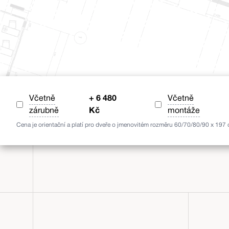
Včetně
+
6 480
Včetně
zárubně
Kč
montáže
Cena je orientační a platí pro dveře o jmenovitém rozměru 60/70/80/90 x 197