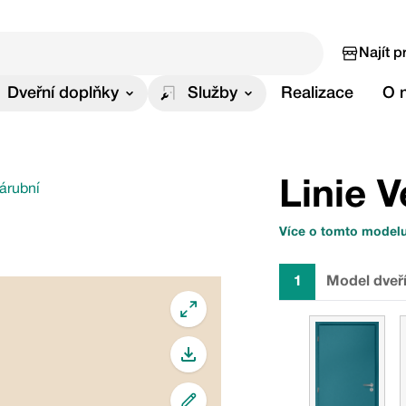
Najít p
Dveřní doplňky
Služby
Realizace
O 
Linie V
zárubní
Více o tomto model
1
Model dveř