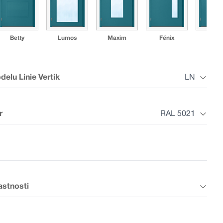
Betty
Lumos
Maxim
Fénix
Mad
delu Linie Vertik
LN
✓
r
RAL 5021
L13P
LN
astnosti
Hladké lakované
Hladké lakované
Hladké lakované
Hladké lako