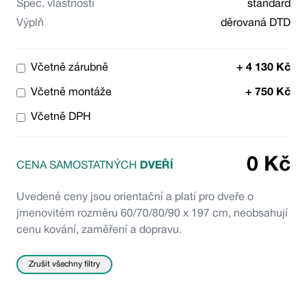
Spec. vlastnosti
standard
Výplň
děrovaná DTD
Včetně zárubně
+
4 130
Kč
Včetně montáže
+
750
Kč
Včetně DPH
0
Kč
CENA SAMOSTATNÝCH
DVEŘÍ
Uvedené ceny jsou orientační a platí pro dveře o
jmenovitém rozměru 60/70/80/90 x 197 cm, neobsahují
cenu kování, zaměření a dopravu.
Zrušit všechny filtry