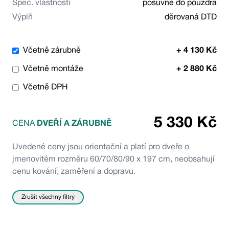
Spec. vlastnosti
posuvné do pouzdra
Výplň
děrovaná DTD
Včetně zárubně
+
4 130
Kč
Včetně montáže
+
2 880
Kč
Včetně DPH
5 330
Kč
CENA
DVEŘÍ A ZÁRUBNĚ
Uvedené ceny jsou orientační a platí pro dveře o
jmenovitém rozměru 60/70/80/90 x 197 cm, neobsahují
cenu kování, zaměření a dopravu.
Zrušit všechny filtry