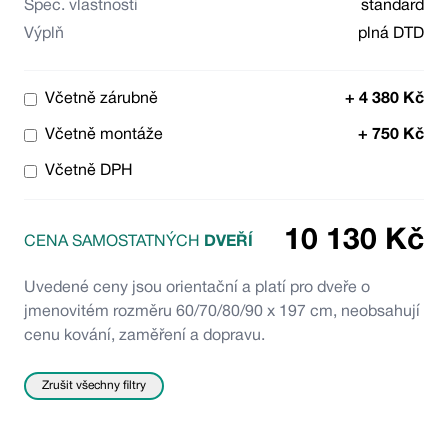
Spec. vlastnosti
standard
Výplň
plná DTD
Včetně zárubně
+
4 380
Kč
Včetně montáže
+
750
Kč
Včetně DPH
10 130
Kč
CENA SAMOSTATNÝCH
DVEŘÍ
Uvedené ceny jsou orientační a platí pro dveře o
jmenovitém rozměru 60/70/80/90 x 197 cm, neobsahují
cenu kování, zaměření a dopravu.
Zrušit všechny filtry