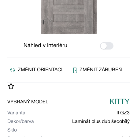
Náhled v interiéru
Use setting
ZMĚNIT ORIENTACI
ZMĚNIT ZÁRUBEŇ
KITTY
VYBRANÝ MODEL
Varianta
II GZ3
Dekor/barva
Laminát plus dub šedobílý
Sklo