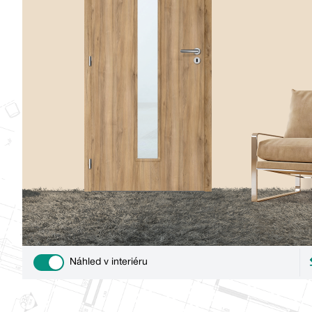
Náhled v interiéru
Use setting