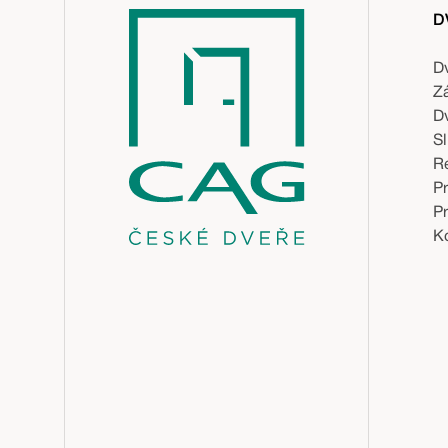
D
D
Z
D
S
R
P
P
Ko