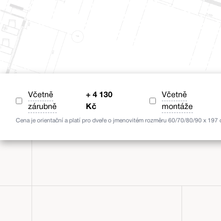
Včetně
+
4 130
Včetně
zárubně
Kč
montáže
Cena je orientační a platí pro dveře o jmenovitém rozměru 60/70/80/90 x 197