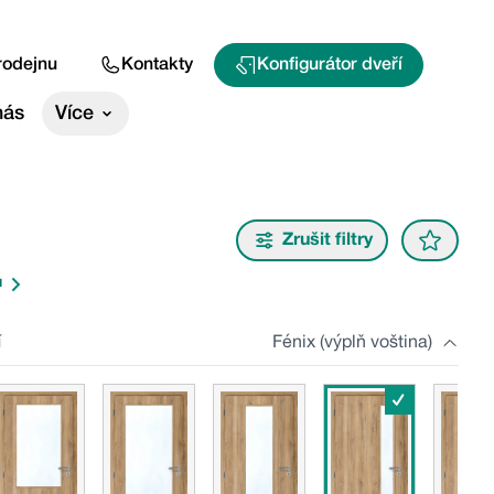
rodejnu
Kontakty
Konfigurátor dveří
nás
Více
Zrušit filtry
u
í
Fénix (výplň voština)
✓