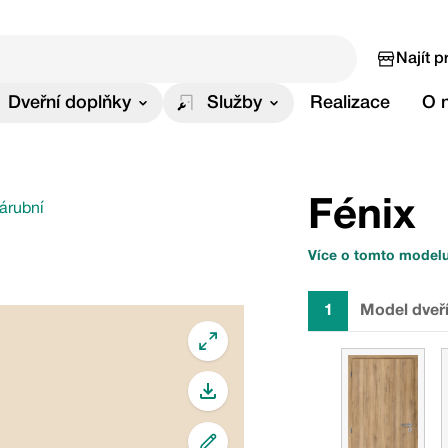
Najít p
Dveřní doplňky
Služby
Realizace
O 
Fénix
zárubní
Více o tomto model
1
Model dveř