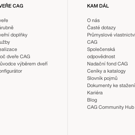
VEŘE CAG
KAM DÁL
veře
O nás
árubně
Časté dotazy
veřní doplňky
Průmyslové vlastnictv
lužby
CAG
ealizace
Společenská
roč dveře CAG
odpovědnost
růvodce výběrem dveří
Nadační fond CAG
nfigurátor
Ceníky a katalogy
Slovník pojmů
Dokumenty ke stažení
Kariéra
Blog
CAG Community Hub