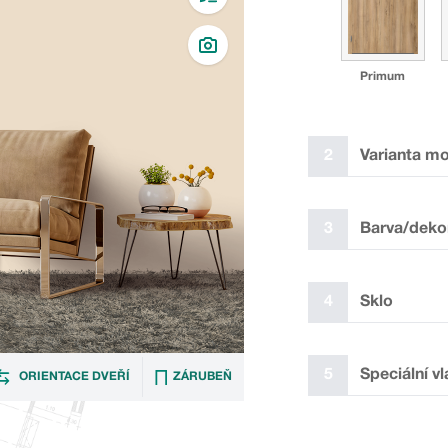
Primum
2
Varianta mo
3
Barva/deko
4
Sklo
I SZ
5
Speciální vl
ORIENTACE DVEŘÍ
ZÁRUBEŇ
Laminát plus bílý