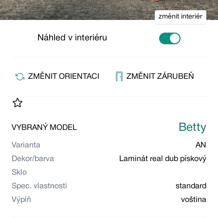
změnit interiér
Náhled v interiéru
Use setting
ZMĚNIT ORIENTACI
ZMĚNIT ZÁRUBEŇ
Betty
VYBRANÝ MODEL
Varianta
AN
Dekor/barva
Laminát real dub pískový
Sklo
Spec. vlastnosti
standard
Výplň
voština