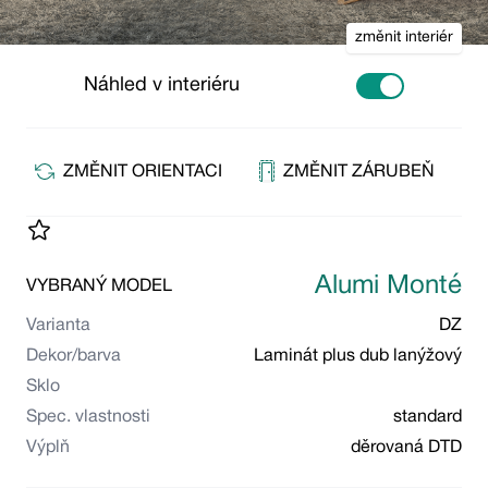
změnit interiér
Náhled v interiéru
Use setting
ZMĚNIT ORIENTACI
ZMĚNIT ZÁRUBEŇ
Alumi Monté
VYBRANÝ MODEL
Varianta
DZ
Dekor/barva
Laminát plus dub lanýžový
Sklo
Spec. vlastnosti
standard
Výplň
děrovaná DTD