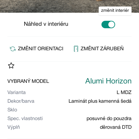
změnit interiér
Náhled v interiéru
Use setting
ZMĚNIT ORIENTACI
ZMĚNIT ZÁRUBEŇ
Alumi Horizon
VYBRANÝ MODEL
Varianta
L MDZ
Dekor/barva
Laminát plus kamenná šedá
Sklo
Spec. vlastnosti
posuvné do pouzdra
Výplň
děrovaná DTD