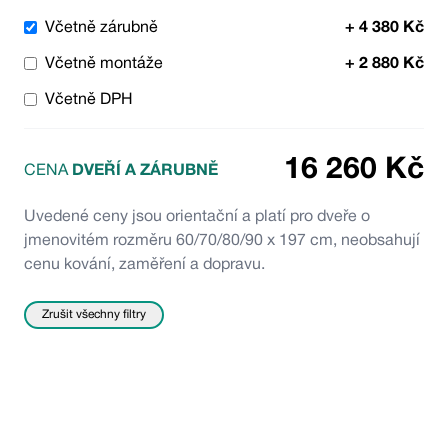
Včetně zárubně
+
4 380
Kč
Včetně montáže
+
2 880
Kč
Včetně DPH
16 260
Kč
CENA
DVEŘÍ A ZÁRUBNĚ
Uvedené ceny jsou orientační a platí pro dveře o
jmenovitém rozměru 60/70/80/90 x 197 cm, neobsahují
cenu kování, zaměření a dopravu.
Zrušit všechny filtry