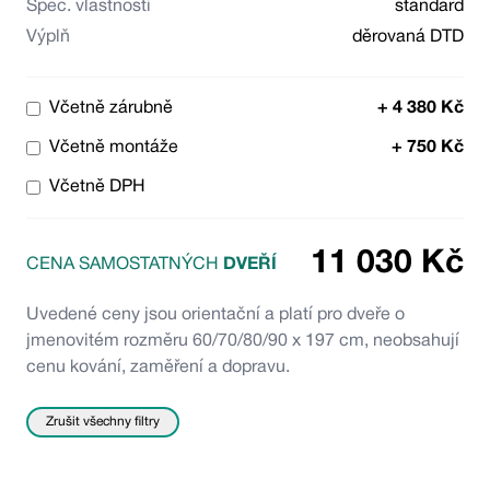
Spec. vlastnosti
standard
Výplň
děrovaná DTD
Včetně zárubně
+
4 380
Kč
Včetně montáže
+
750
Kč
Včetně DPH
11 030
Kč
CENA SAMOSTATNÝCH
DVEŘÍ
Uvedené ceny jsou orientační a platí pro dveře o
jmenovitém rozměru 60/70/80/90 x 197 cm, neobsahují
cenu kování, zaměření a dopravu.
Zrušit všechny filtry