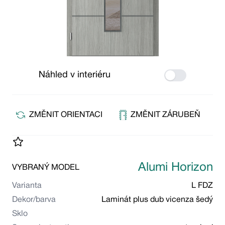
Náhled v interiéru
Use setting
ZMĚNIT ORIENTACI
ZMĚNIT ZÁRUBEŇ
Alumi Horizon
VYBRANÝ MODEL
Varianta
L FDZ
Dekor/barva
Laminát plus dub vicenza šedý
Sklo