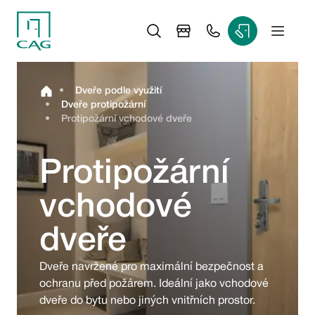
•
Dveře podle využití
•
Dveře protipožární
•
Protipožární vchodové dveře
Protipožární
vchodové
dveře
Dveře navržené pro maximální bezpečnost a 
ochranu před požárem. Ideální jako vchodové 
dveře do bytu nebo jiných vnitřních prostor.