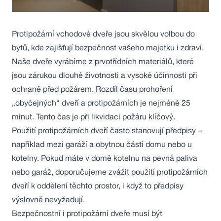
Protipožární vchodové dveře jsou skvělou volbou do
bytů, kde zajišťují bezpečnost vašeho majetku i zdraví.
Naše dveře vyrábíme z prvotřídních materiálů, které
jsou zárukou dlouhé životnosti a vysoké účinnosti při
ochraně před požárem. Rozdíl času prohoření
„obyčejných“ dveří a protipožárních je nejméně 25
minut. Tento čas je při likvidaci požáru klíčový.
Použití protipožárních dveří často stanovují předpisy –
například mezi garáží a obytnou částí domu nebo u
kotelny. Pokud máte v domě kotelnu na pevná paliva
nebo garáž, doporučujeme zvážit použití protipožárních
dveří k oddělení těchto prostor, i když to předpisy
výslovně nevyžadují.
Bezpečnostní i protipožární dveře musí být