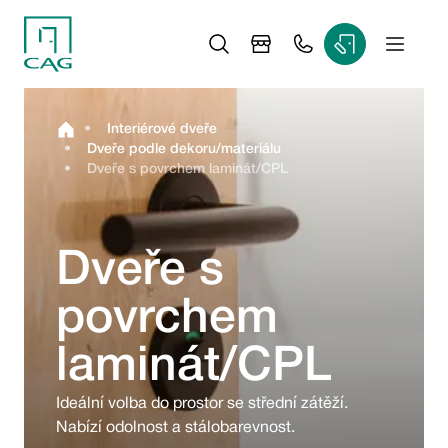
•
Interiérové dveře
•
Dveře podle dekoru/materiálu
•
Dveře s povrchem laminát/CPL
Dveře s
povrchem
laminát/CPL
Ideální volba do prostor se střední zátěží. 
Nabízí odolnost a stálobarevnost.