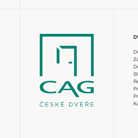
D
D
Z
D
S
R
P
P
Ko