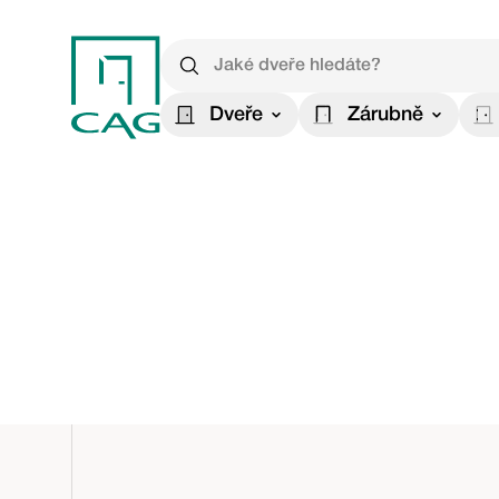
Dveře
Zárubně