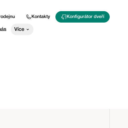
rodejnu
Kontakty
Konfigurátor dveří
nás
Více