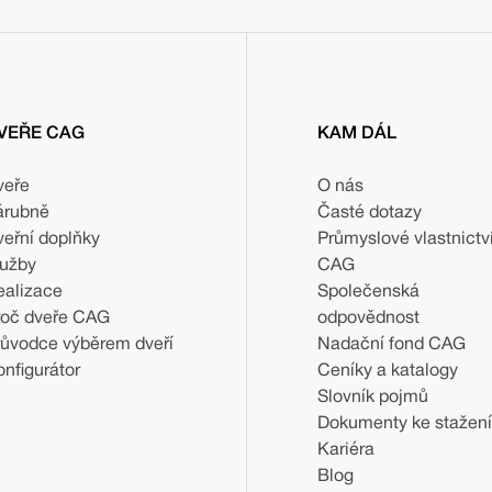
VEŘE CAG
KAM DÁL
veře
O nás
árubně
Časté dotazy
veřní doplňky
Průmyslové vlastnictv
lužby
CAG
ealizace
Společenská
roč dveře CAG
odpovědnost
růvodce výběrem dveří
Nadační fond CAG
nfigurátor
Ceníky a katalogy
Slovník pojmů
Dokumenty ke stažení
Kariéra
Blog