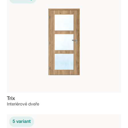
Trix
Interiérové dveře
5
variant