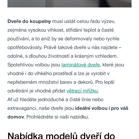
Dveře do koupelny
musí ustát celou řadu výzev,
zejména vysokou vlhkost, střídání teplot a časté
používání, a to aniž by se deformovaly nebo rychle
opotřebovávaly. Právě takové dveře u nás najdete –
odolné, s dlouhou životností a krásným vzhledem.
Spolehlivou volbou jsou
laminátové dveře
, které jsou
vhodné i do vlhkého prostředí a lze je vyrobit v
nepřeberném množství barev a dekorů. Pro lepší
odvětrání je vhodné přidat
větrací mřížku
.
Ať už hledáte jednoduché a čisté linie nebo
extravaganci, naše dveře jsou
ideální volbou i pro váš
domov
. Prohlédněte si naši nabídku.
Nabídka modelů dveří do