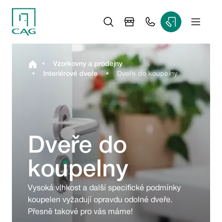
•
Vzorkovny a prodejny
•
Interiérové dveře
•
Dveře do koupelny
Dveře do
koupelny
Vysoká vlhkost a další specifické podmínky 
koupelen vyžadují opravdu odolné dveře. 
Přesně takové pro vás máme!